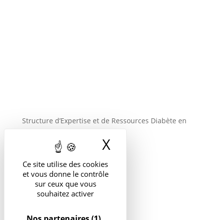
Téléphone
09 71 53 64 81
Adresse
85 avenue du Général de Gaulle 94000 Créteil
Structure d’Expertise et de Ressources Diabète en
île-de-France
X
Masquer le band
Ce site utilise des cookies
et vous donne le contrôle
sur ceux que vous
souhaitez activer
Nos partenaires
(1)