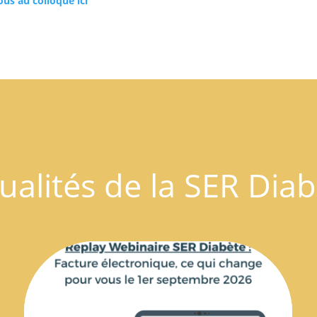
ous au colloque ici
ualités de la SER Dia