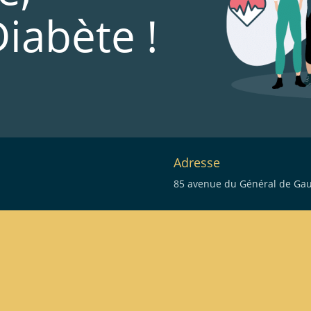
Diabète !
Adresse
85 avenue du Général de Gaul
eau des cookies