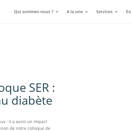
Qui sommes-nous ?
A la une
Services
Es
loque SER :
au diabète
ux : il a aussi un impact
asion de notre colloque de