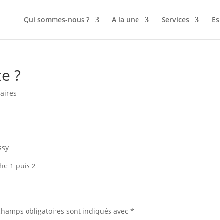
Qui sommes-nous ?
A la une
Services
Es
te ?
aires
issy
che 1 puis 2
champs obligatoires sont indiqués avec
*