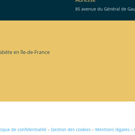
85 avenue du Général de Gaul
eau des cookies
abète en île-de-France
tique de confidentialité
–
Gestion des cookies
–
Mentions légales
–