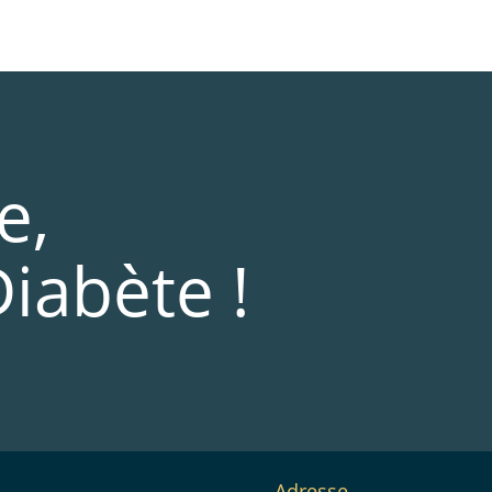
e,
Diabète !
Adresse