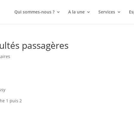
Qui sommes-nous ?
A la une
Services
Es
cultés passagères
aires
issy
che 1 puis 2