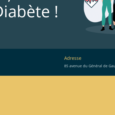
Diabète !
Adresse
85 avenue du Général de Gaul
eau des cookies