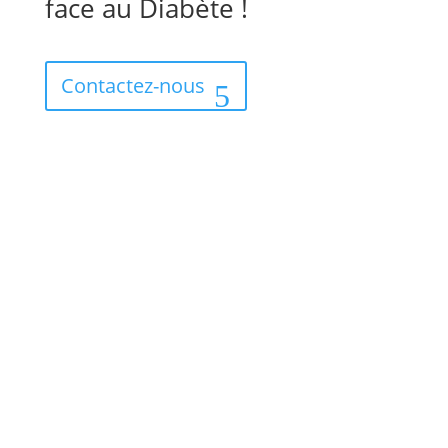
face au Diabète !
Contactez-nous
Téléphone
09 71 53 64 81
Adresse
85 avenue du Général de Gaulle 94000 Créteil