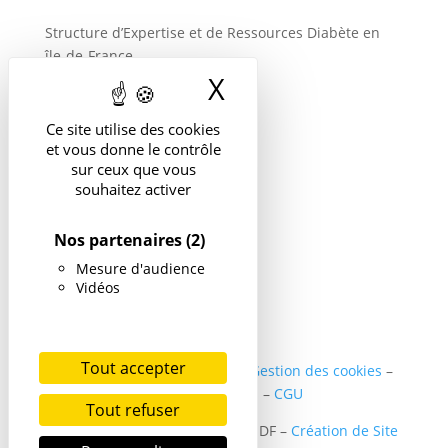
Structure d’Expertise et de Ressources Diabète en
île-de-France
X
Masquer le band
Suivre
Ce site utilise des cookies
et vous donne le contrôle
sur ceux que vous
souhaitez activer
Nos partenaires
(2)
Mesure d'audience
Vidéos
Tout accepter
Politique de confidentialité
–
Gestion des cookies
–
Mentions légales
–
CGU
Tout refuser
Copyright ©2024 SER DIABETE IDF –
Création de Site