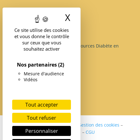
X
Masquer le band
Ce site utilise des cookies
et vous donne le contrôle
sur ceux que vous
Structure d’Expertise et de Ressources Diabète en
souhaitez activer
île-de-France
Nos partenaires
(2)
Mesure d'audience
Vidéos
Tout accepter
Tout refuser
Politique de confidentialité
–
Gestion des cookies
–
Personnaliser
Mentions légales
–
CGU