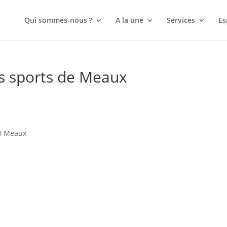
Qui sommes-nous ?
A la une
Services
Es
s sports de Meaux
00 Meaux