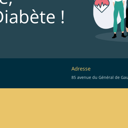
Diabète !
Adresse
85 avenue du Général de Gaul
eau des cookies