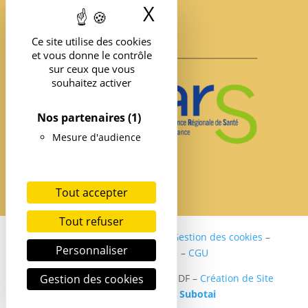
X
Masquer le band
Ce site utilise des cookies
et vous donne le contrôle
sur ceux que vous
souhaitez activer
Nos partenaires
(1)
Mesure d'audience
Tout accepter
Tout refuser
Politique de confidentialité
–
Gestion des cookies
–
Personnaliser
Mentions légales
–
CGU
Gestion des cookies
Copyright ©2024 SER DIABETE IDF –
Création de Site
internet Santé par
Subotai