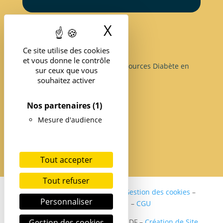
X
Masquer le band
Ce site utilise des cookies
et vous donne le contrôle
Structure d’Expertise et de Ressources Diabète en
sur ceux que vous
île-de-France
souhaitez activer
Nos partenaires
(1)
Mesure d'audience
Tout accepter
Tout refuser
Politique de confidentialité
–
Gestion des cookies
–
Personnaliser
Mentions légales
–
CGU
Copyright ©2024 SER DIABETE IDF –
Gestion des cookies
Création de Site