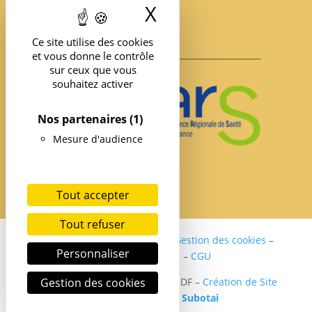
X
Masquer le band
Ce site utilise des cookies
et vous donne le contrôle
sur ceux que vous
souhaitez activer
Nos partenaires
(1)
Mesure d'audience
Tout accepter
Tout refuser
Politique de confidentialité
–
Gestion des cookies
–
Personnaliser
Mentions légales
–
CGU
Gestion des cookies
Copyright ©2024 SER DIABETE IDF –
Création de Site
internet Santé par
Subotai