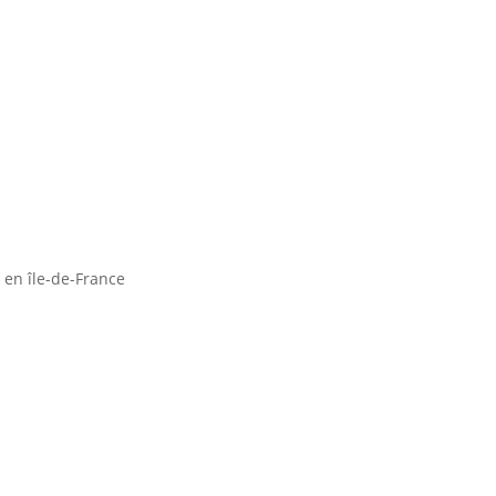
Adresse
85 avenue du Général de Gau
eau des cookies
 en île-de-France