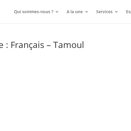
Qui sommes-nous ?
A la une
Services
Es
ue : Français – Tamoul