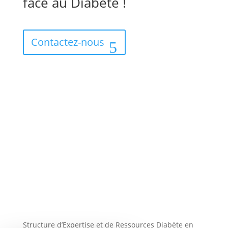
face au Diabète !
Contactez-nous
Téléphone
09 71 53 64 81
Adresse
85 avenue du Général de Gaulle 94000 Créteil
Structure d’Expertise et de Ressources Diabète en