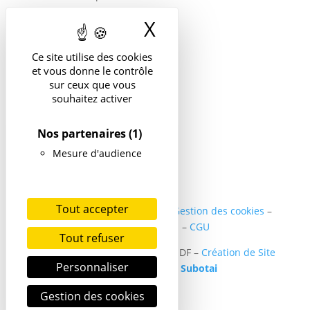
île-de-France
X
Masquer le band
Ce site utilise des cookies
et vous donne le contrôle
sur ceux que vous
souhaitez activer
Nos partenaires
(1)
Mesure d'audience
Tout accepter
Politique de confidentialité
–
Gestion des cookies
–
Mentions légales
–
CGU
Tout refuser
Copyright ©2024 SER DIABETE IDF –
Création de Site
Personnaliser
internet Santé par
Subotai
Gestion des cookies