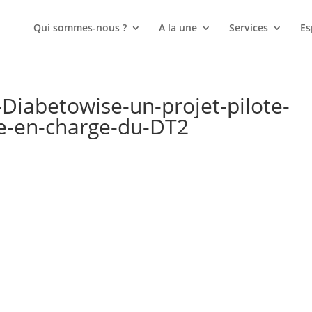
Qui sommes-nous ?
A la une
Services
Es
-Diabetowise-un-projet-pilote-
se-en-charge-du-DT2