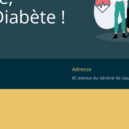
Diabète !
Adresse
85 avenue du Général de Gaul
eau des cookies