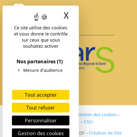
X
Masquer le band
Ce site utilise des cookies
et vous donne le contrôle
sur ceux que vous
souhaitez activer
Nos partenaires
(1)
Mesure d'audience
Tout accepter
Tout refuser
Politique de confidentialité
–
Gestion des cookies
–
Personnaliser
Mentions légales
–
CGU
Gestion des cookies
Copyright ©2024 SER DIABETE IDF –
Création de Site