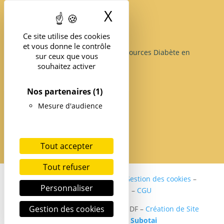
X
Masquer le band
Ce site utilise des cookies
et vous donne le contrôle
Structure d’Expertise et de Ressources Diabète en
sur ceux que vous
île-de-France
souhaitez activer
Nos partenaires
(1)
Mesure d'audience
Tout accepter
Tout refuser
Politique de confidentialité
–
Gestion des cookies
–
Personnaliser
Mentions légales
–
CGU
Gestion des cookies
Copyright ©2024 SER DIABETE IDF –
Création de Site
internet Santé par
Subotai