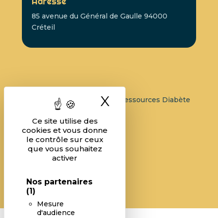
Adresse
85 avenue du Général de Gaulle 94000
Créteil
X
Masquer le ban
Structure d’Expertise et de Ressources Diabète
en île-de-France
Ce site utilise des
cookies et vous donne
le contrôle sur ceux
que vous souhaitez
activer
Nos partenaires
(1)
Mesure
d'audience