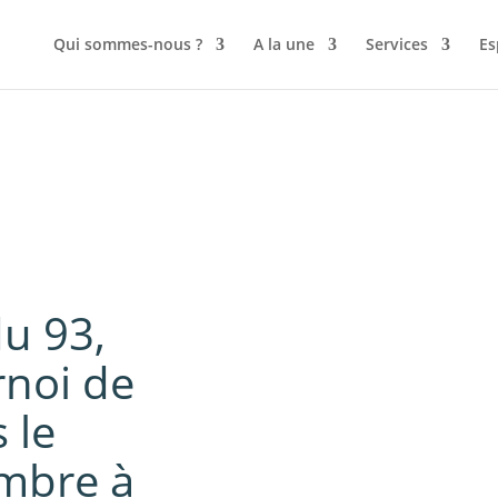
Qui sommes-nous ?
A la une
Services
Es
u 93,
rnoi de
 le
mbre à