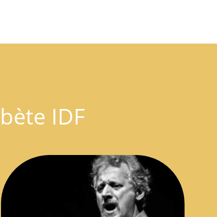
bète IDF