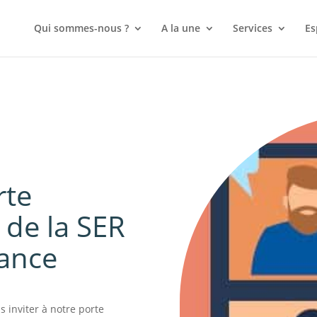
Qui sommes-nous ?
A la une
Services
Es
rte
 de la SER
rance
s inviter à notre porte