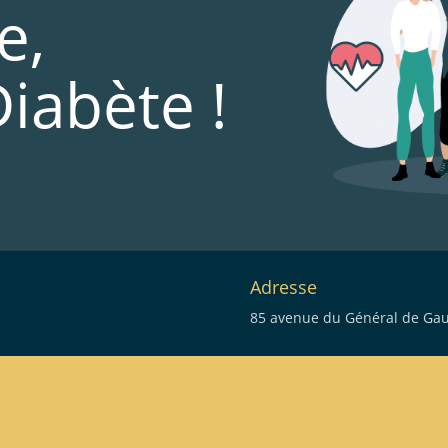
e,
Diabète !
Adresse
85 avenue du Général de Gaul
eau des cookies