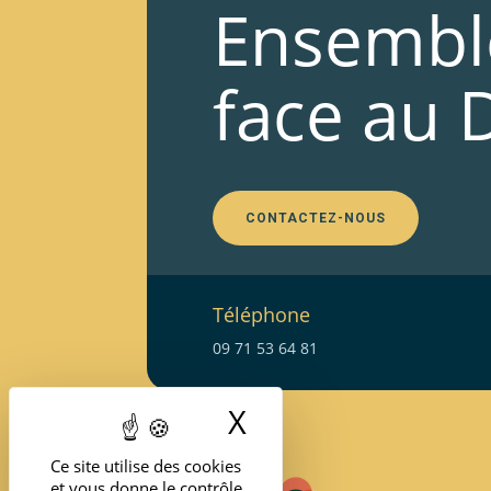
Ensembl
face au 
CONTACTEZ-NOUS
Téléphone
09 71 53 64 81
X
Masquer le band
Ce site utilise des cookies
et vous donne le contrôle