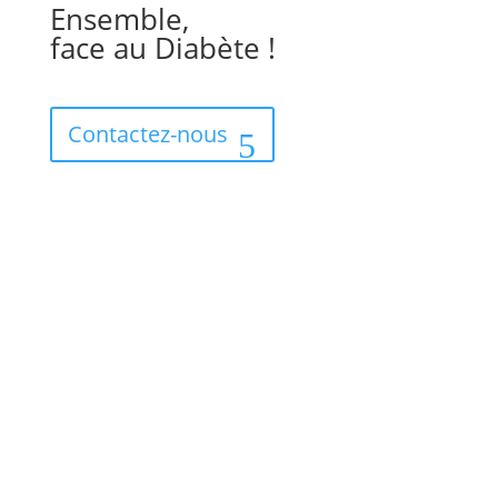
Ensemble,
face au Diabète !
Contactez-nous
Téléphone
09 71 53 64 81
Adresse
85 avenue du Général de Gaulle 94000 Créteil