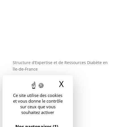
09 71 53 64 81
Adresse
85 avenue du Général de Gaulle 94000 Créteil
Structure d’Expertise et de Ressources Diabète en
île-de-France
X
Masquer le band
Suivre
Ce site utilise des cookies
et vous donne le contrôle
sur ceux que vous
souhaitez activer
Nos partenaires
(1)