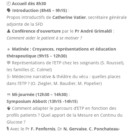
🕗
Accueil dès 8h30
🗣️
Introduction (8h45 – 9h15)
:
Propos introductifs de
Catherine Vatier
, secrétaire générale
adjointe de la SFD
👤
Conférence d’ouverture
par le
Pr André Grimaldi
:
Comment aider le patient à se motiver ?
🔹
Matinée : Croyances, représentations et éducation
thérapeutique
(9h15 – 12h30)
💬 Représentations de l’ETP chez les soignants (S. Roussel),
les familles (C. Colmel)
🩺 Médecine narrative & théâtre du vécu : quelles places
dans l’ETP ? (O. Ziegler, M. Baudier, M. Popelier)
🍴
Mi-journée (12h30 – 14h30)
:
Symposium Abbott
(
13h15 -14h15
)
🧠 Comment adapter le parcours d’ETP en fonction des
profils patients ? Quel apport de la Mesure en Continu du
Glucose ?
🎙️ Avec le Pr
F. Penfornis
, Dr
N. Gervaise
,
C.
Ponchateau-